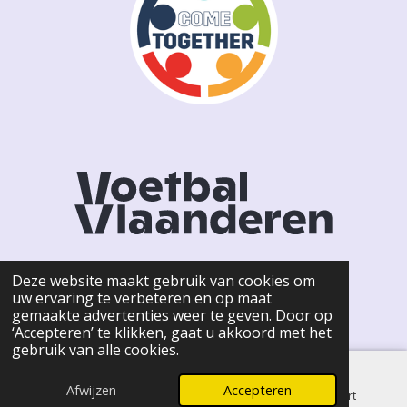
Deze website maakt gebruik van cookies om
uw ervaring te verbeteren en op maat
F
I
gemaakte advertenties weer te geven. Door op
a
n
© 2026 KSCW HOFSTADE -
Privacy Policy
‘Accepteren’ te klikken, gaat u akkoord met het
c
s
gebruik van alle cookies.
e
t
b
a
o
g
Afwijzen
Accepteren
E-mailadres
Telefoonnummer
Kaart
o
r