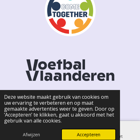
Deze website maakt gebruik van cookies om
uw ervaring te verbeteren en op maat
F
I
gemaakte advertenties weer te geven. Door op
a
n
© 2026 KSCW HOFSTADE -
Privacy Policy
‘Accepteren’ te klikken, gaat u akkoord met het
c
s
gebruik van alle cookies.
e
t
b
a
o
g
Afwijzen
Accepteren
E-mailadres
Telefoonnummer
Kaart
o
r