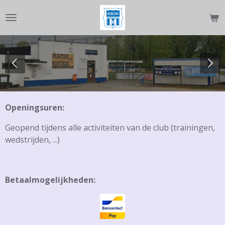
Ga
direct
naar
de
hoofdinhoud
Openingsuren:
Geopend tijdens alle activiteiten van de club (trainingen,
wedstrijden, ...)
Betaalmogelijkheden: