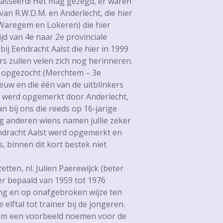
epasseerd! Het mag gezegd, er waren
an R.W.D.M. en Anderlecht, die hier
, Waregem en Lokeren) die hier
ijd van 4e naar 2e provinciale
j Eendracht Aalst die hier in 1999
s zullen velen zich nog herinneren.
t opgezocht (Merchtem – 3e
euw en die één van de uitblinkers
ds werd opgemerkt door Anderlecht,
 bij ons die reeds op 16-jarige
g anderen wiens namen jullie zeker
endracht Aalst werd opgemerkt en
s, binnen dit kort bestek niet
etten, nl. Julien Paerewijck (beter
eer bepaald van 1959 tot 1976
lang en op onafgebroken wijze ten
elftal tot trainer bij de jongeren.
 hem een voorbeeld noemen voor de