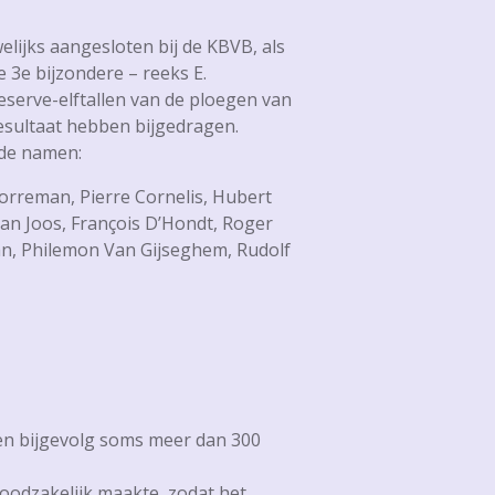
lijks aangesloten bij de KBVB, als
e 3e
bijzondere – reeks E.
eserve-elftallen van de ploegen van
 resultaat hebben bijgedragen.
 de namen:
orreman, Pierre Cornelis, Hubert
an Joos, François D’Hondt, Roger
an, Philemon Van Gijseghem, Rudolf
gen bijgevolg soms meer dan 300
noodzakelijk maakte, zodat het