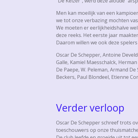
“De Keizer”, werd deze aloude “afs
Men kan moeilijk van een kampioens
we tot onze verbazing mochten vast
We moeten er eerlijkheidshalve wel
deze reeks. Het eerste jaar maakten 
Daarom willen we ook deze spelers 
Oscar De Schepper, Antoine Develde
Galle, Kamiel Maesschalck, Herman 
De Paepe, W. Peleman, Armand De S
Beckers, Paul Blondeel, Etienne Cor
Verder verloop
Oscar De Schepper schreef trots ov
toeschouwers op onze thuismatche
De club leefde en groeide uit tot e