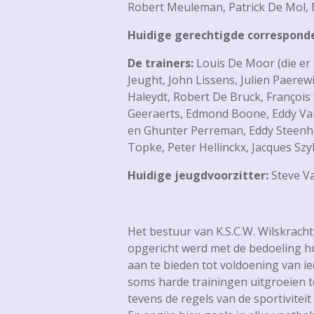
Robert Meuleman, Patrick De Mol, 
Huidige gerechtigde correspond
De trainers:
Louis De Moor (die er b
Jeught, John Lissens, Julien Paerew
Haleydt, Robert De Bruck, Françoi
Geeraerts, Edmond Boone, Eddy Van
en Ghunter Perreman, Eddy Steenho
Topke, Peter Hellinckx, Jacques Sz
Huidige jeugdvoorzitter:
Steve V
Het bestuur van K.S.C.W. Wilskrach
opgericht werd met de bedoeling hu
aan te bieden tot voldoening van ie
soms harde trainingen uitgroeien to
tevens de regels van de sportiviteit