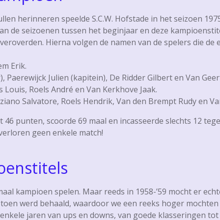
zullen herinneren speelde S.C.W. Hofstade in het seizoen 1
 van de seizoenen tussen het beginjaar en deze kampioensti
s veroverden. Hierna volgen de namen van de spelers die de 
m Erik.
), Paerewijck Julien (kapitein), De Ridder Gilbert en Van Geer
 Louis, Roels André en Van Kerkhove Jaak.
aziano Salvatore, Roels Hendrik, Van den Brempt Rudy en V
t 46 punten, scoorde 69 maal en incasseerde slechts 12 te
 verloren geen enkele match!
enstitels
aal kampioen spelen. Maar reeds in 1958-’59 mocht er echt
e toen werd behaald, waardoor we een reeks hoger mochten
r enkele jaren van ups en downs, van goede klasseringen tot