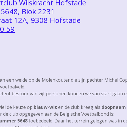
rtclub Wilskracht Hofstade
5648, Blok 2231
traat 12A, 9308 Hofstade
20 59
an een weide op de Molenkouter die zijn pachter Michel Cop
 voetbalveld.
ent bestuur van vijf personen konden we van start gaan en
viel de keuze op
blauw-wit
en de club kreeg als
doopnaam
or de club opgegeven aan de Belgische Voetbalbond is:
nummer
5648
toebedeeld. Daar het terrein gelegen was in d