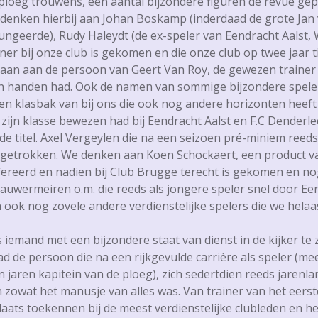
balploeg trouwens, een aantal bijzondere figuren de revue g
denken hierbij aan Johan Boskamp (inderdaad de grote Jan v
 fungeerde), Rudy Haleydt (de ex-speler van Eendracht Aalst
ner bij onze club is gekomen en die onze club op twee jaar t
an aan de persoon van Geert Van Roy, de gewezen trainer bi
in handen had. Ook de namen van sommige bijzondere speler
een klasbak van bij ons die ook nog andere horizonten heef
 zijn klasse bewezen had bij Eendracht Aalst en F.C Denderle
 de titel. Axel Vergeylen die na een seizoen pré-miniem ree
s getrokken. We denken aan Koen Schockaert, een product van
fereerd en nadien bij Club Brugge terecht is gekomen en no
Hauwermeiren o.m. die reeds als jongere speler snel door E
jn ook nog zovele andere verdienstelijke spelers die we helaa
 iemand met een bijzondere staat van dienst in de kijker te z
daad de persoon die na een rijkgevulde carrière als speler (m
n jaren kapitein van de ploeg), zich sedertdien reeds jaren
 zowat het manusje van alles was. Van trainer van het eerste 
laats toekennen bij de meest verdienstelijke clubleden en