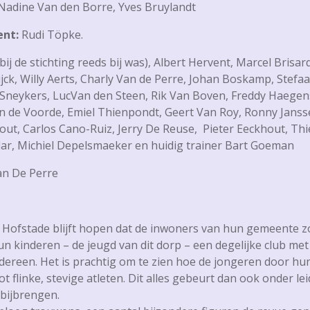
Nadine Van den Borre, Yves Bruylandt
ent:
Rudi Töpke.
ij de stichting reeds bij was), Albert Hervent, Marcel Brisar
ijck, Willy Aerts, Charly Van de Perre, Johan Boskamp, Stefaa
s Sneykers, LucVan den Steen, Rik Van Boven, Freddy Haege
 de Voorde, Emiel Thienpondt, Geert Van Roy, Ronny Jans
ut, Carlos Cano-Ruiz, Jerry De Reuse, Pieter Eeckhout, Th
ylar, Michiel Depelsmaeker en huidig trainer Bart Goeman
an De Perre
t Hofstade blijft hopen dat de inwoners van hun gemeente z
n kinderen – de jeugd van dit dorp – een degelijke club me
dereen. Het is prachtig om te zien hoe de jongeren door hun
t flinke, stevige atleten. Dit alles gebeurt dan ook onder l
 bijbrengen.