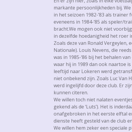
En er zijn hier, zoals in elke voet
markante persoonlijkheden bij. We 
in het seizoen 1982-’83 als trainer
eveneens in 1984-‘85 als speler/trai
bracht.We mogen ook niet voorbijga
in dezelfde hoedanigheid het roer 
Zoals deze van Ronald Vergeylen, 
Nationale). Louis Nevens, die reeds
was in 1985-‘86 bij het behalen van
waar hij in 1989 dan ook naartoe i
leeftijd naar Lokeren werd getrans
niet onbekend zijn. Zoals Luc Van 
werd ingelijfd door deze club. Er zi
kunnen citeren.
We willen toch niet nalaten eventjes
gekend als de ‘Luts’). Het is inder
onafgebroken in het eerste elftal e
dienste heeft gesteld van de club en
We willen hem zeker een speciale p