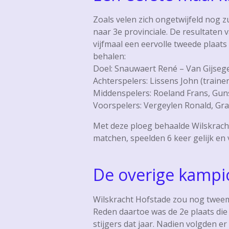
Zoals velen zich ongetwijfeld nog 
naar 3e provinciale. De resultaten
vijfmaal een eervolle tweede plaat
behalen:
Doel: Snauwaert René – Van Gijsege
Achterspelers: Lissens John (trainer
Middenspelers: Roeland Frans, Guns
Voorspelers: Vergeylen Ronald, Gr
Met deze ploeg behaalde Wilskrach
matchen, speelden 6 keer gelijk en
De overige kampio
Wilskracht Hofstade zou nog tweem
Reden daartoe was de 2e plaats di
stijgers dat jaar. Nadien volgden e