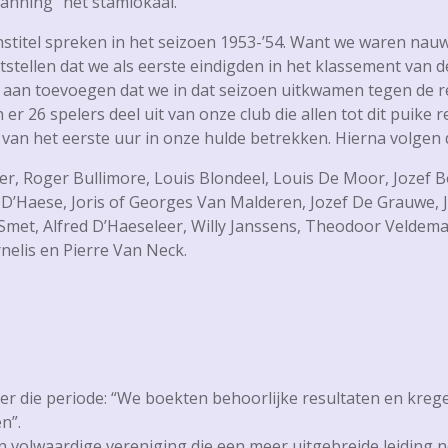
panning” het stamlokaal.
titel spreken in het seizoen 1953-’54. Want we waren nauwe
stellen dat we als eerste eindigden in het klassement van d
 aan toevoegen dat we in dat seizoen uitkwamen tegen de r
er 26 spelers deel uit van onze club die allen tot dit puike
van het eerste uur in onze hulde betrekken. Hierna volgen
r, Roger Bullimore, Louis Blondeel, Louis De Moor, Jozef B
D’Haese, Joris of Georges Van Malderen, Jozef De Grauwe, J
met, Alfred D’Haeseleer, Willy Janssens, Theodoor Veldem
nelis en Pierre Van Neck.
er die periode: “We boekten behoorlijke resultaten en kre
n”.
en volwaardige vereniging die een meer uitgebreide leiding 