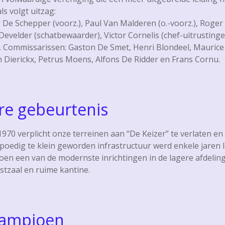
ls volgt uitzag:
r De Schepper (voorz.), Paul Van Malderen (o.-voorz.), Roger
Develder (schatbewaarder), Victor Cornelis (chef-uitrustingen
). Commissarissen: Gaston De Smet, Henri Blondeel, Maurice
 Dierickx, Petrus Moens, Alfons De Ridder en Frans Cornu.
re gebeurtenis
70 verplicht onze terreinen aan “De Keizer” te verlaten en
poedig te klein geworden infrastructuur werd enkele jaren 
oen een van de modernste inrichtingen in de lagere afdeli
tzaal en ruime kantine.
kampioen