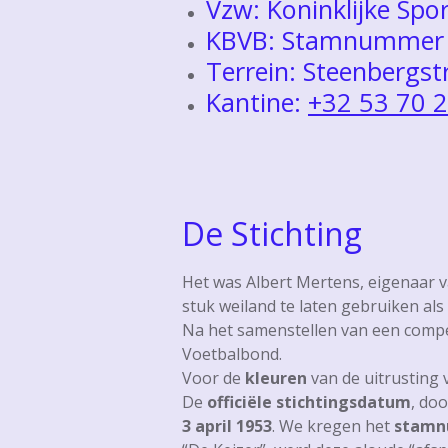
Vzw: Koninklijke Spo
KBVB: Stamnummer 
Terrein: Steenbergs
Kantine:
+32 53 70 
De Stichting
Het was Albert Mertens, eigenaar v
stuk weiland te laten gebruiken als
Na het samenstellen van een compet
Voetbalbond.
Voor de
kleuren
van de uitrusting 
De
officiële stichtingsdatum
, do
3 april 1953
. We kregen het
stam