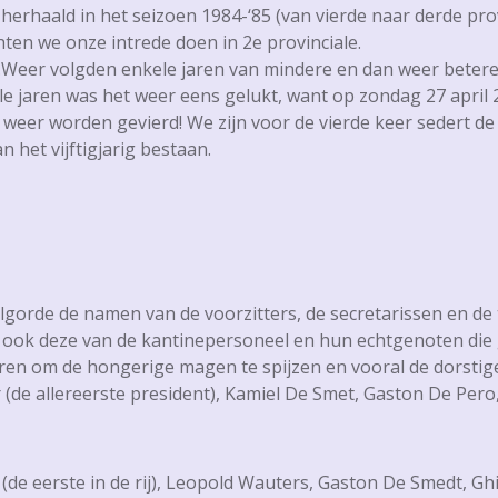
haald in het seizoen 1984-‘85 (van vierde naar derde provi
ten we onze intrede doen in 2e provinciale.
.Weer volgden enkele jaren van mindere en dan weer betere
e jaren was het weer eens gelukt, want op zondag 27 april 
, weer worden gevierd! We zijn voor de vierde keer sedert d
 het vijftigjarig bestaan.
gorde de namen van de voorzitters, de secretarissen en de t
ok deze van de kantinepersoneel en hun echtgenoten die g
n om de hongerige magen te spijzen en vooral de dorstige 
(de allereerste president), Kamiel De Smet, Gaston De Pero
de eerste in de rij), Leopold Wauters, Gaston De Smedt, Ghi