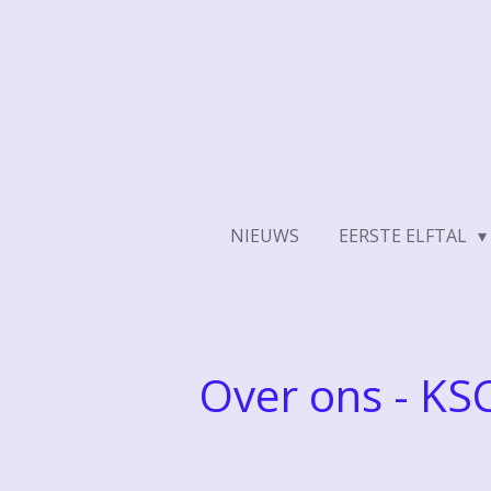
Ga
direct
naar
de
hoofdinhoud
NIEUWS
EERSTE ELFTAL
Over ons - K