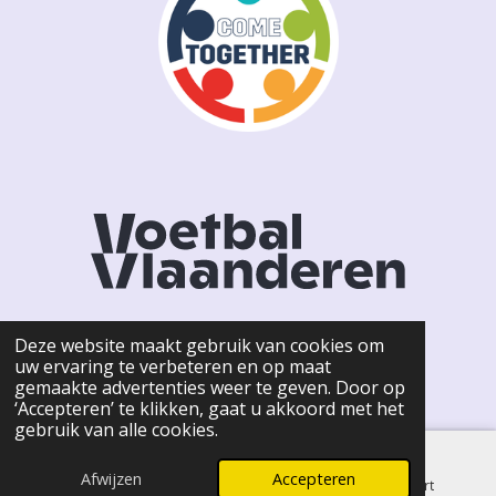
Deze website maakt gebruik van cookies om
uw ervaring te verbeteren en op maat
F
I
gemaakte advertenties weer te geven. Door op
a
n
© 2026 KSCW HOFSTADE -
Privacy Policy
‘Accepteren’ te klikken, gaat u akkoord met het
c
s
gebruik van alle cookies.
e
t
b
a
o
g
Afwijzen
Accepteren
E-mailadres
Telefoonnummer
Kaart
o
r