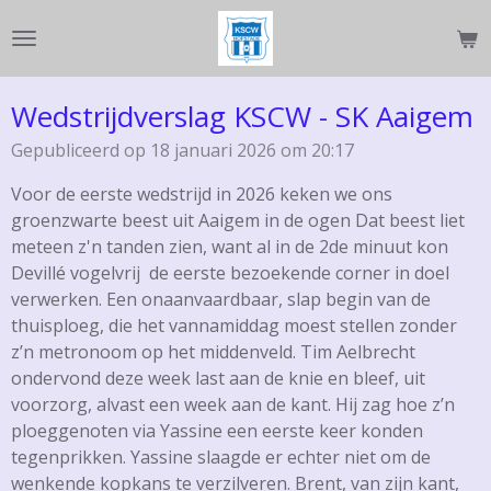
Ga
direct
naar
de
Wedstrijdverslag KSCW - SK Aaigem
hoofdinhoud
Gepubliceerd op 18 januari 2026 om 20:17
Voor de eerste wedstrijd in 2026 keken we ons
groenzwarte beest uit Aaigem in de ogen Dat beest liet
meteen z'n tanden zien, want al in de 2de minuut kon
Devillé vogelvrij de eerste bezoekende corner in doel
verwerken. Een onaanvaardbaar, slap begin van de
thuisploeg, die het vannamiddag moest stellen zonder
z’n metronoom op het middenveld. Tim Aelbrecht
ondervond deze week last aan de knie en bleef, uit
voorzorg, alvast een week aan de kant. Hij zag hoe z’n
ploeggenoten via Yassine een eerste keer konden
tegenprikken. Yassine slaagde er echter niet om de
wenkende kopkans te verzilveren. Brent, van zijn kant,