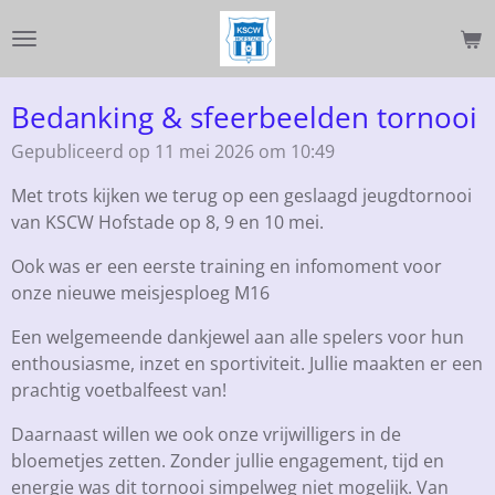
Ga
direct
naar
de
Bedanking & sfeerbeelden tornooi
hoofdinhoud
Gepubliceerd op 11 mei 2026 om 10:49
Met trots kijken we terug op een geslaagd jeugdtornooi
van KSCW Hofstade op 8, 9 en 10 mei.
Ook was er een eerste training en infomoment voor
onze nieuwe meisjesploeg M16
Een welgemeende dankjewel aan alle spelers voor hun
enthousiasme, inzet en sportiviteit. Jullie maakten er een
prachtig voetbalfeest van!
Daarnaast willen we ook onze vrijwilligers in de
bloemetjes zetten. Zonder jullie engagement, tijd en
energie was dit tornooi simpelweg niet mogelijk. Van