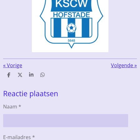
«
Vorige
Volgende
»
D
D
S
D
e
e
h
e
l
e
a
l
Reactie plaatsen
e
l
r
e
n
e
n
Naam *
E-mailadres *