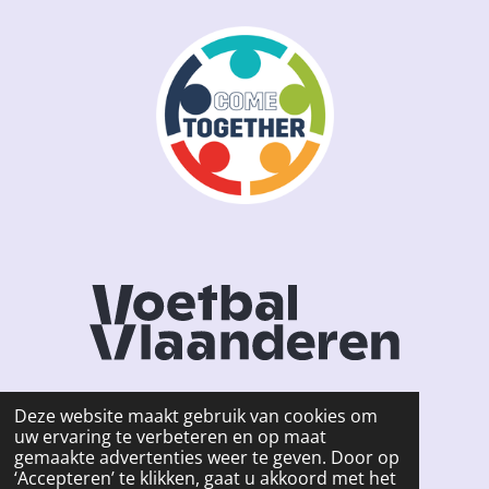
Deze website maakt gebruik van cookies om
uw ervaring te verbeteren en op maat
F
I
gemaakte advertenties weer te geven. Door op
a
n
© 2026 KSCW HOFSTADE -
Privacy Policy
‘Accepteren’ te klikken, gaat u akkoord met het
c
s