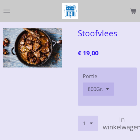
Ga
direct
naar
de
Stoofvlees
hoofdinhoud
€ 19,00
Portie
In
winkelwage