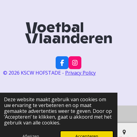
F
I
a
n
© 2026 KSCW HOFSTADE -
Privacy Policy
c
s
e
t
b
a
o
g
Deze website maakt gebruik van cookies om
o
r
uw ervaring te verbeteren en op maat
k
a
gemaakte advertenties weer te geven. Door op
m
‘Accepteren’ te klikken, gaat u akkoord met het
gebruik van alle cookies.
Afwijzen
Accepteren