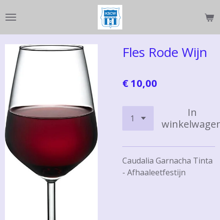
Ga
direct
naar
de
Fles Rode Wijn
hoofdinhoud
€ 10,00
In
winkelwage
Caudalia Garnacha Tinta
- Afhaaleetfestijn