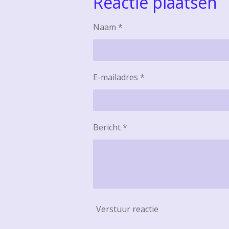
Reactie plaatsen
n
e
Naam *
E-mailadres *
Bericht *
Verstuur reactie