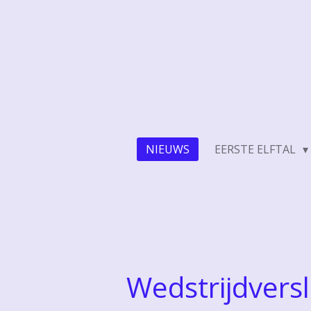
Ga
direct
naar
de
hoofdinhoud
NIEUWS
EERSTE ELFTAL
Wedstrijdvers