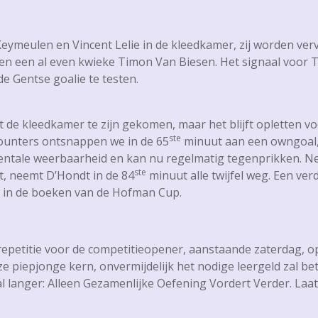
 Keymeulen en Vincent Lelie in de kleedkamer, zij worden ve
e – en een al even kwieke Timon Van Biesen. Het signaal vo
de Gentse goalie te testen.
 de kleedkamer te zijn gekomen, maar het blijft opletten vo
ste
 counters ontsnappen we in de 65
minuut aan een owngoal, 
ntale weerbaarheid en kan nu regelmatig tegenprikken. N
ste
gt, neemt D’Hondt in de 84
minuut alle twijfel weg. Een ve
n in de boeken van de Hofman Cup.
repetitie voor de competitieopener, aanstaande zaterdag, o
e piepjonge kern, onvermijdelijk het nodige leergeld zal beta
 langer: Alleen Gezamenlijke Oefening Vordert Verder. Laat d