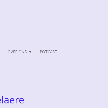
OVER ONS
POTCAST
elaere