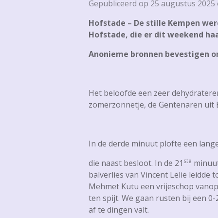
Gepubliceerd op 25 augustus 2025
Hofstade – De stille Kempen we
Hofstade, die er dit weekend haa
Anonieme bronnen bevestigen ons 
Het beloofde een zeer dehydrater
zomerzonnetje, de Gentenaren uit B
In de derde minuut plofte een lan
ste
die naast besloot. In de 21
minuut
balverlies van Vincent Lelie leidde
Mehmet Kutu een vrijeschop vanop 
ten spijt. We gaan rusten bij een 
af te dingen valt.