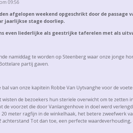
 om 09:56
rden afgelopen weekend opgeschrikt door de passage v
r jaarlijkse stage doorliep.
even liederlijke als geestrijke taferelen met als uitv
ende namiddag te worden op Steenberg waar onze jonge h
ottelare partij gaven.
ge bal van onze kapitein Robbe Van Uytvanghe voor de voet
 wisten de bezoekers hun steriele overwicht om te zetten i
 tot de voorzet die door Vanlangenhove in doel werd verleng
20 meter ragfijn in de winkelhaak, het betere zweefwerk v
0-2 achterstand Tot dan toe, een perfecte waardeverhouding