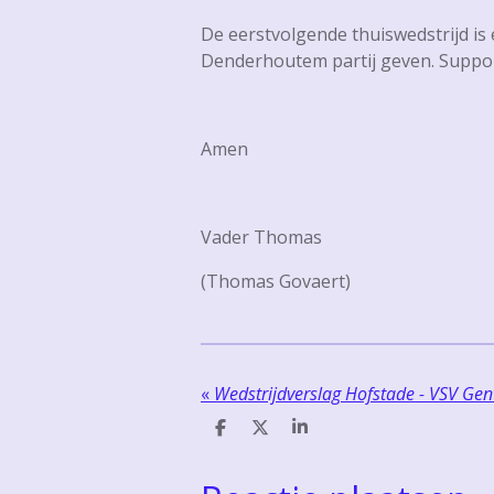
De eerstvolgende thuiswedstrijd is
Denderhoutem partij geven. Suppor
Amen
Vader Thomas
(Thomas Govaert)
«
Wedstrijdverslag Hofstade - VSV Gen
D
D
S
e
e
h
l
e
a
e
l
r