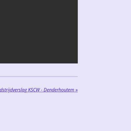
dstrijdverslag KSCW - Denderhoutem
»