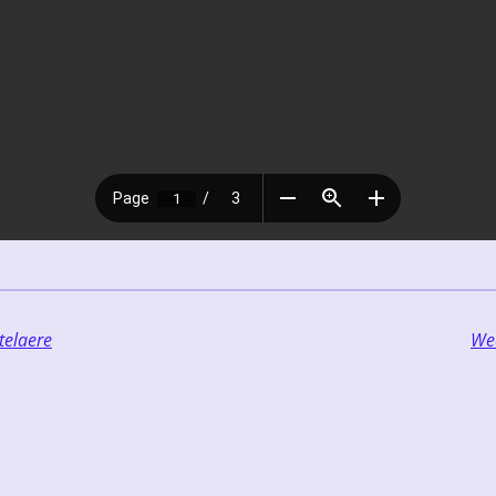
telaere
We