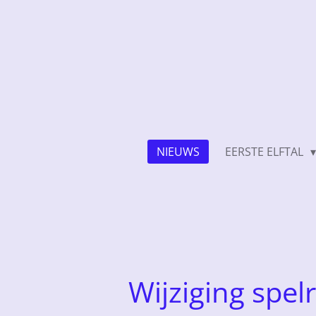
Ga
direct
naar
de
hoofdinhoud
NIEUWS
EERSTE ELFTAL
Wijziging spel