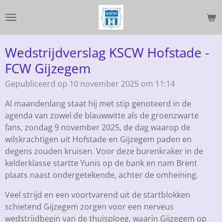
Ga
direct
naar
de
Wedstrijdverslag KSCW Hofstade -
hoofdinhoud
FCW Gijzegem
Gepubliceerd op 10 november 2025 om 11:14
Al maandenlang staat hij met stip genoteerd in de
agenda van zowel de blauwwitte als de groenzwarte
fans, zondag 9 november 2025, de dag waarop de
wilskrachtigen uit Hofstade en Gijzegem paden en
degens zouden kruisen. Voor deze burenkraker in de
kelderklasse startte Yunis op de bank en nam Brent
plaats naast ondergetekende, achter de omheining.
Veel strijd en een voortvarend uit de startblokken
schietend Gijzegem zorgen voor een nerveus
wedstrijdbegin van de thuisploeg, waarin Gijzegem op