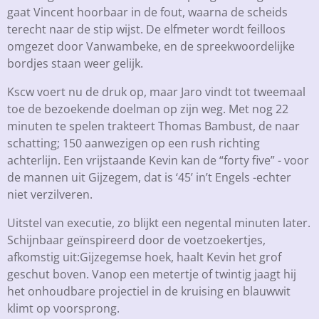
gaat Vincent hoorbaar in de fout, waarna de scheids
terecht naar de stip wijst. De elfmeter wordt feilloos
omgezet door Vanwambeke, en de spreekwoordelijke
bordjes staan weer gelijk.
Kscw voert nu de druk op, maar Jaro vindt tot tweemaal
toe de bezoekende doelman op zijn weg. Met nog 22
minuten te spelen trakteert Thomas Bambust, de naar
schatting; 150 aanwezigen op een rush richting
achterlijn. Een vrijstaande Kevin kan de “forty five” - voor
de mannen uit Gijzegem, dat is ‘45’ in’t Engels -echter
niet verzilveren.
Uitstel van executie, zo blijkt een negental minuten later.
Schijnbaar geïnspireerd door de voetzoekertjes,
afkomstig uit:Gijzegemse hoek, haalt Kevin het grof
geschut boven. Vanop een metertje of twintig jaagt hij
het onhoudbare projectiel in de kruising en blauwwit
klimt op voorsprong.