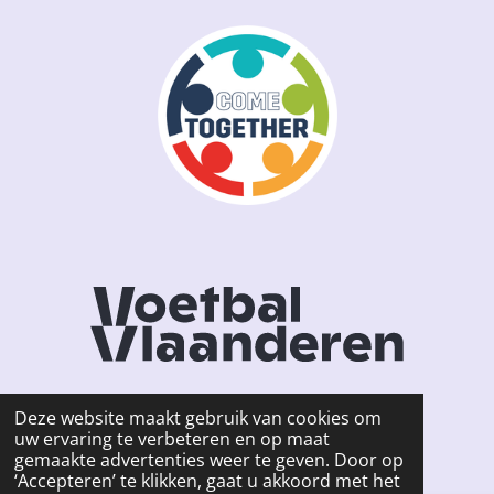
Deze website maakt gebruik van cookies om
uw ervaring te verbeteren en op maat
F
I
gemaakte advertenties weer te geven. Door op
a
n
© 2026 KSCW HOFSTADE -
Privacy Policy
‘Accepteren’ te klikken, gaat u akkoord met het
c
s